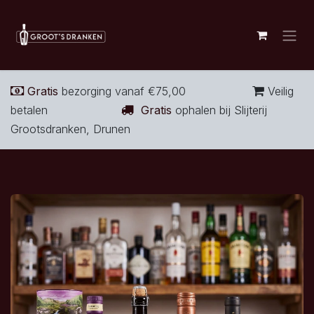
Overslaan naar inhoud
Gratis
bezorging vanaf €75,00
Veilig
betalen
Gratis
ophalen bij Slijterij
Grootsdranken, Drunen